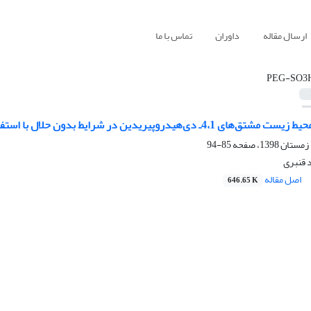
ارسال مقاله
داوران
تماس با ما
PEG-SO3
پیریدین در شرایط بدون حلال با استفاده از PEG-SO3H به عنوان کاتالیزگر
85-94
 قنبری
اصل مقاله
646.65 K