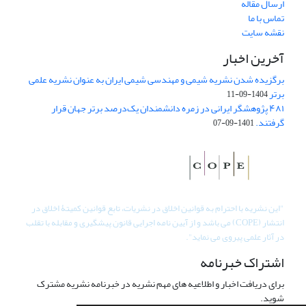
ارسال مقاله
تماس با ما
نقشه سایت
آخرین اخبار
برگزیده شدن نشریه شیمی و مهندسی شیمی ایران به عنوان نشریه علمی
برتر
1404-09-11
۴۸۱ پژوهشگر ایرانی در زمره دانشمندان یک‌درصد برتر جهان قرار
گرفتند.
1401-09-07
"
این نشریه با احترام به قوانین اخلاق در نشریات، تابع قوانین کمیتۀ اخلاق در
انتشار (COPE) می باشد و از آیین نامه اجرایی قانون پیشگیری و مقابله با تقلب
در آثار علمی پیروی می نماید".
اشتراک خبرنامه
برای دریافت اخبار و اطلاعیه های مهم نشریه در خبرنامه نشریه مشترک
شوید.