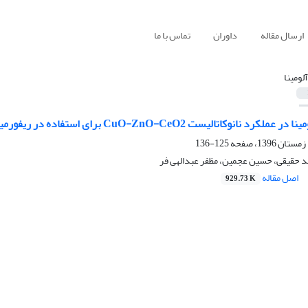
ارسال مقاله
داوران
تماس با ما
آلومینا
تالیست CuO-ZnO-CeO2 برای استفاده در ریفورمینگ متانول در حضور بخار آب
125-136
د حقیقی، حسین عجمین، مظفر عبدالهی فر
اصل مقاله
929.73 K