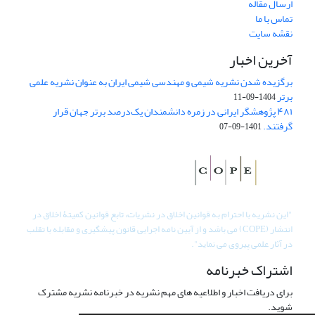
ارسال مقاله
تماس با ما
نقشه سایت
آخرین اخبار
برگزیده شدن نشریه شیمی و مهندسی شیمی ایران به عنوان نشریه علمی
برتر
1404-09-11
۴۸۱ پژوهشگر ایرانی در زمره دانشمندان یک‌درصد برتر جهان قرار
گرفتند.
1401-09-07
"
این نشریه با احترام به قوانین اخلاق در نشریات، تابع قوانین کمیتۀ اخلاق در
انتشار (COPE) می باشد و از آیین نامه اجرایی قانون پیشگیری و مقابله با تقلب
در آثار علمی پیروی می نماید".
اشتراک خبرنامه
برای دریافت اخبار و اطلاعیه های مهم نشریه در خبرنامه نشریه مشترک
شوید.