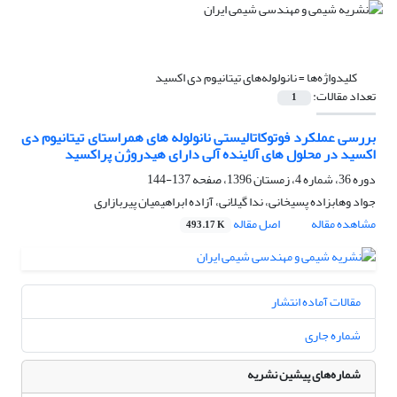
کلیدواژه‌ها =
نانولوله‌های تیتانیوم دی اکسید
تعداد مقالات:
1
بررسی عملکرد فوتوکاتالیستی نانولوله های هم‏راستای تیتانیوم دی
اکسید در محلول های آلاینده آلی دارای هیدروژن پراکسید
دوره 36، شماره 4، زمستان 1396، صفحه
137-144
جواد وهابزاده پسیخانی، ندا گیلانی، آزاده ابراهیمیان پیربازاری
مشاهده مقاله
اصل مقاله
493.17 K
مقالات آماده انتشار
شماره جاری
شماره‌های پیشین نشریه