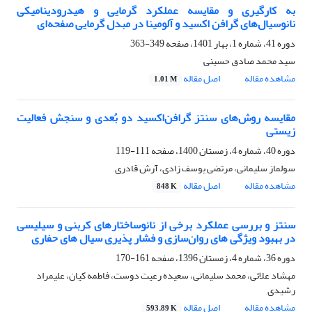
به کارگیری و مقایسه عملکرد گرمایی و هیدرودینامیکی
نانوسیال‌های گرافن اکسید و آلومینا در مبدل گرمایی صفحه‌ای
دوره 41، شماره 1، بهار 1401، صفحه
349-363
سید محمد صادق حسینی
مشاهده مقاله
اصل مقاله
1.01 M
مقایسه روش‌های سنتز گرافن‌اکسید دو بُعدی و سنجش فعالیت
زیستی
دوره 40، شماره 4، زمستان 1400، صفحه
111-119
سولماز سلیمانی، مرتضی یوسف زادی، آرش قادری
مشاهده مقاله
اصل مقاله
848 K
سنتز و بررسی عملکرد برخی از نانوساختارهای کربنی و سیلیسی
در بهبود ویژگی های روان‌سازی و فشار پذیری سیال های حفاری
دوره 36، شماره 4، زمستان 1396، صفحه
161-170
مهشاد علائی، محمد سلیمانی، سعیده رعیت دوست، فاطمه کیان، علیمراد
رشیدی
مشاهده مقاله
اصل مقاله
593.89 K