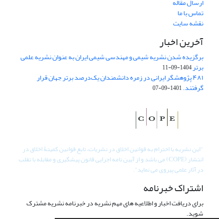
ارسال مقاله
تماس با ما
نقشه سایت
آخرین اخبار
برگزیده شدن نشریه شیمی و مهندسی شیمی ایران به عنوان نشریه علمی
برتر
1404-09-11
۴۸۱ پژوهشگر ایرانی در زمره دانشمندان یک‌درصد برتر جهان قرار
گرفتند.
1401-09-07
"
این نشریه با احترام به قوانین اخلاق در نشریات، تابع قوانین کمیتۀ اخلاق در
انتشار (COPE) می باشد و از آیین نامه اجرایی قانون پیشگیری و مقابله با تقلب
در آثار علمی پیروی می نماید".
اشتراک خبرنامه
برای دریافت اخبار و اطلاعیه های مهم نشریه در خبرنامه نشریه مشترک
شوید.