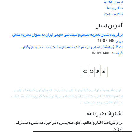
ارسال مقاله
تماس با ما
نقشه سایت
آخرین اخبار
برگزیده شدن نشریه شیمی و مهندسی شیمی ایران به عنوان نشریه علمی
برتر
1404-09-11
۴۸۱ پژوهشگر ایرانی در زمره دانشمندان یک‌درصد برتر جهان قرار
گرفتند.
1401-09-07
"
این نشریه با احترام به قوانین اخلاق در نشریات، تابع قوانین کمیتۀ اخلاق در
انتشار (COPE) می باشد و از آیین نامه اجرایی قانون پیشگیری و مقابله با تقلب
در آثار علمی پیروی می نماید".
اشتراک خبرنامه
برای دریافت اخبار و اطلاعیه های مهم نشریه در خبرنامه نشریه مشترک
شوید.