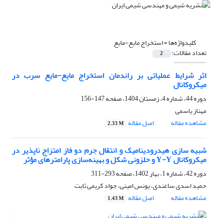
کلیدواژه‌ها =
استخراج مایع-مایع
تعداد مقالات:
2
اثر شرایط عملیاتی بر راندمان استخراج مایع-مایع سرب در
میکروکانال
دوره 44، شماره 4، زمستان 1404، صفحه
147-156
مهناز یاسمی
مشاهده مقاله
اصل مقاله
2.33 M
شبیه سازی هیدرودینامیک و انتقال جرم دو فاز امتزاج ناپذیر در
میکروکانال Y-Y و حلزونی شکل و بهینه‌سازی پارامترهای مؤثر
دوره 42، شماره 1، بهار 1402، صفحه
293-311
حمید اسدی ساغندی، یونس امینی، جواد کریمی ثابت
مشاهده مقاله
اصل مقاله
1.43 M