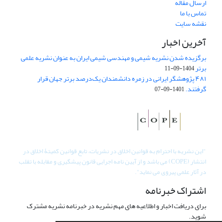
ارسال مقاله
تماس با ما
نقشه سایت
آخرین اخبار
برگزیده شدن نشریه شیمی و مهندسی شیمی ایران به عنوان نشریه علمی
برتر
1404-09-11
۴۸۱ پژوهشگر ایرانی در زمره دانشمندان یک‌درصد برتر جهان قرار
گرفتند.
1401-09-07
"
این نشریه با احترام به قوانین اخلاق در نشریات، تابع قوانین کمیتۀ اخلاق در
انتشار (COPE) می باشد و از آیین نامه اجرایی قانون پیشگیری و مقابله با تقلب
در آثار علمی پیروی می نماید".
اشتراک خبرنامه
برای دریافت اخبار و اطلاعیه های مهم نشریه در خبرنامه نشریه مشترک
شوید.