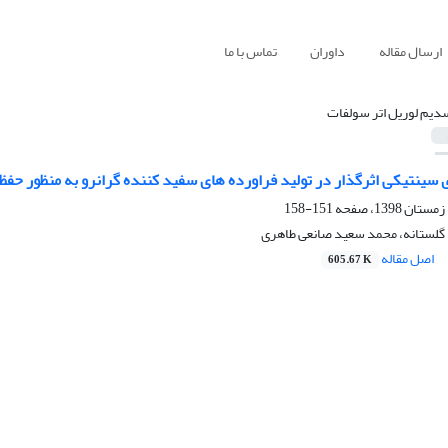
ارسال مقاله
داوران
تماس با ما
دیم لوریل اتر سولفات
 سینتیکی اثرگذار در تولید فراورده های سفید کننده گرانرو به منظور حف
151-158
 گلستانه، محمد سعید صانعی طاهری
اصل مقاله
605.67 K