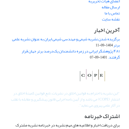
اعضای هیات تحریریه
ارسال مقاله
تماس با ما
نقشه سایت
آخرین اخبار
برگزیده شدن نشریه شیمی و مهندسی شیمی ایران به عنوان نشریه علمی
برتر
1404-09-11
۴۸۱ پژوهشگر ایرانی در زمره دانشمندان یک‌درصد برتر جهان قرار
گرفتند.
1401-09-07
"
این نشریه با احترام به قوانین اخلاق در نشریات، تابع قوانین کمیتۀ اخلاق در
انتشار (COPE) می باشد و از آیین نامه اجرایی قانون پیشگیری و مقابله با تقلب
در آثار علمی پیروی می نماید".
اشتراک خبرنامه
برای دریافت اخبار و اطلاعیه های مهم نشریه در خبرنامه نشریه مشترک