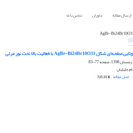
ارسال مقاله
داوران
تماس با ما
AgBr-Bi24Br10O3
AgBr-Bi24Br10O3 با فعالیت بالا تحت نور مرئی
77-83
م جلیلیان
اصل مقاله
725.55 K