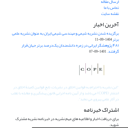
ارسال مقاله
تماس با ما
نقشه سایت
آخرین اخبار
برگزیده شدن نشریه شیمی و مهندسی شیمی ایران به عنوان نشریه علمی
برتر
1404-09-11
۴۸۱ پژوهشگر ایرانی در زمره دانشمندان یک‌درصد برتر جهان قرار
گرفتند.
1401-09-07
"
این نشریه با احترام به قوانین اخلاق در نشریات، تابع قوانین کمیتۀ اخلاق در
انتشار (COPE) می باشد و از آیین نامه اجرایی قانون پیشگیری و مقابله با تقلب
در آثار علمی پیروی می نماید".
اشتراک خبرنامه
برای دریافت اخبار و اطلاعیه های مهم نشریه در خبرنامه نشریه مشترک
شوید.