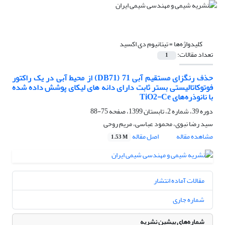
کلیدواژه‌ها =
تیتانیوم دی اکسید
تعداد مقالات:
1
حذف رنگزای مستقیم آبی 71 (DB71) از محیط آبی در یک راکتور
فوتوکاتالیستی بستر ثابت دارای دانه های لیکای پوشش داده شده
با نانوذره‌های TiO2-Ce
دوره 39، شماره 2، تابستان 1399، صفحه
75-88
سید رضا نبوی، محمود عباسی، مریم روحی
مشاهده مقاله
اصل مقاله
1.53 M
مقالات آماده انتشار
شماره جاری
شماره‌های پیشین نشریه