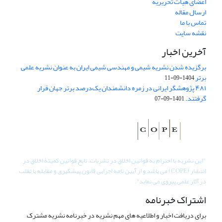
اعضای هیات تحریریه
ارسال مقاله
تماس با ما
نقشه سایت
آخرین اخبار
برگزیده شدن نشریه شیمی و مهندسی شیمی ایران به عنوان نشریه علمی
برتر
1404-09-11
۴۸۱ پژوهشگر ایرانی در زمره دانشمندان یک‌درصد برتر جهان قرار
گرفتند.
1401-09-07
"
این نشریه با احترام به قوانین اخلاق در نشریات، تابع قوانین کمیتۀ اخلاق در
انتشار (COPE) می باشد و از آیین نامه اجرایی قانون پیشگیری و مقابله با تقلب
در آثار علمی پیروی می نماید".
اشتراک خبرنامه
برای دریافت اخبار و اطلاعیه های مهم نشریه در خبرنامه نشریه مشترک