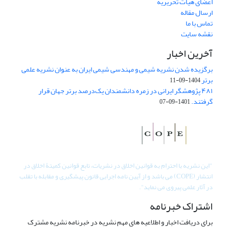
اعضای هیات تحریریه
ارسال مقاله
تماس با ما
نقشه سایت
آخرین اخبار
برگزیده شدن نشریه شیمی و مهندسی شیمی ایران به عنوان نشریه علمی
برتر
1404-09-11
۴۸۱ پژوهشگر ایرانی در زمره دانشمندان یک‌درصد برتر جهان قرار
گرفتند.
1401-09-07
"
این نشریه با احترام به قوانین اخلاق در نشریات، تابع قوانین کمیتۀ اخلاق در
انتشار (COPE) می باشد و از آیین نامه اجرایی قانون پیشگیری و مقابله با تقلب
در آثار علمی پیروی می نماید".
اشتراک خبرنامه
برای دریافت اخبار و اطلاعیه های مهم نشریه در خبرنامه نشریه مشترک