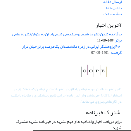
ارسال مقاله
تماس با ما
نقشه سایت
آخرین اخبار
برگزیده شدن نشریه شیمی و مهندسی شیمی ایران به عنوان نشریه علمی
برتر
1404-09-11
۴۸۱ پژوهشگر ایرانی در زمره دانشمندان یک‌درصد برتر جهان قرار
گرفتند.
1401-09-07
"
این نشریه با احترام به قوانین اخلاق در نشریات، تابع قوانین کمیتۀ اخلاق در
انتشار (COPE) می باشد و از آیین نامه اجرایی قانون پیشگیری و مقابله با تقلب
در آثار علمی پیروی می نماید".
اشتراک خبرنامه
برای دریافت اخبار و اطلاعیه های مهم نشریه در خبرنامه نشریه مشترک
شوید.