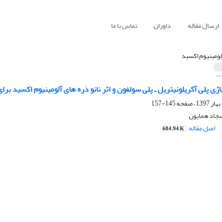
ارسال مقاله
داوران
تماس با ما
لومینیوم اکسید
اژی پلی آکریلونیتریل ـ پلی سولفون و اثر نانو ذره های آلومینیوم اکسید برا
145-157
سجاد همایون
اصل مقاله
684.94 K