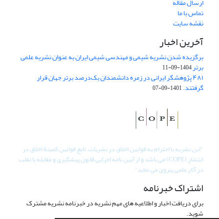
ارسال مقاله
تماس با ما
نقشه سایت
آخرین اخبار
برگزیده شدن نشریه شیمی و مهندسی شیمی ایران به عنوان نشریه علمی
برتر
1404-09-11
۴۸۱ پژوهشگر ایرانی در زمره دانشمندان یک‌درصد برتر جهان قرار
گرفتند.
1401-09-07
"
این نشریه با احترام به قوانین اخلاق در نشریات، تابع قوانین کمیتۀ اخلاق در
انتشار (COPE) می باشد و از آیین نامه اجرایی قانون پیشگیری و مقابله با تقلب
در آثار علمی پیروی می نماید".
اشتراک خبرنامه
برای دریافت اخبار و اطلاعیه های مهم نشریه در خبرنامه نشریه مشترک
شوید.