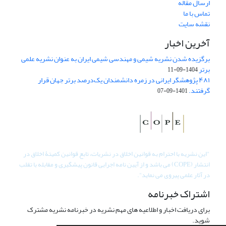
ارسال مقاله
تماس با ما
نقشه سایت
آخرین اخبار
برگزیده شدن نشریه شیمی و مهندسی شیمی ایران به عنوان نشریه علمی
برتر
1404-09-11
۴۸۱ پژوهشگر ایرانی در زمره دانشمندان یک‌درصد برتر جهان قرار
گرفتند.
1401-09-07
"
این نشریه با احترام به قوانین اخلاق در نشریات، تابع قوانین کمیتۀ اخلاق در
انتشار (COPE) می باشد و از آیین نامه اجرایی قانون پیشگیری و مقابله با تقلب
در آثار علمی پیروی می نماید".
اشتراک خبرنامه
برای دریافت اخبار و اطلاعیه های مهم نشریه در خبرنامه نشریه مشترک
شوید.