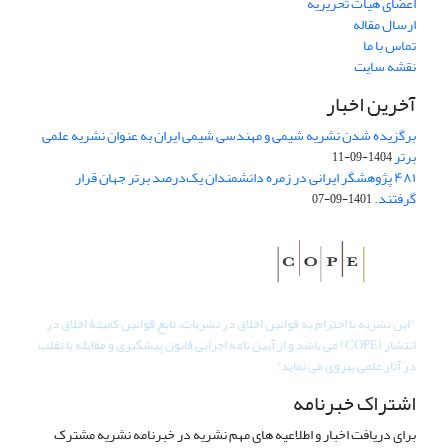
اعضای هیات تحریریه
ارسال مقاله
تماس با ما
نقشه سایت
آخرین اخبار
برگزیده شدن نشریه شیمی و مهندسی شیمی ایران به عنوان نشریه علمی
برتر
1404-09-11
۴۸۱ پژوهشگر ایرانی در زمره دانشمندان یک‌درصد برتر جهان قرار
گرفتند.
1401-09-07
"
این نشریه با احترام به قوانین اخلاق در نشریات، تابع قوانین کمیتۀ اخلاق در
انتشار (COPE) می باشد و از آیین نامه اجرایی قانون پیشگیری و مقابله با تقلب
در آثار علمی پیروی می نماید".
اشتراک خبرنامه
برای دریافت اخبار و اطلاعیه های مهم نشریه در خبرنامه نشریه مشترک