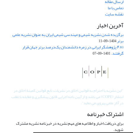
ارسال مقاله
تماس با ما
نقشه سایت
آخرین اخبار
برگزیده شدن نشریه شیمی و مهندسی شیمی ایران به عنوان نشریه علمی
برتر
1404-09-11
۴۸۱ پژوهشگر ایرانی در زمره دانشمندان یک‌درصد برتر جهان قرار
گرفتند.
1401-09-07
"
این نشریه با احترام به قوانین اخلاق در نشریات، تابع قوانین کمیتۀ اخلاق در
انتشار (COPE) می باشد و از آیین نامه اجرایی قانون پیشگیری و مقابله با تقلب
در آثار علمی پیروی می نماید".
اشتراک خبرنامه
برای دریافت اخبار و اطلاعیه های مهم نشریه در خبرنامه نشریه مشترک
شوید.