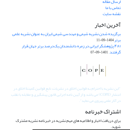
ارسال مقاله
تماس با ما
نقشه سایت
آخرین اخبار
برگزیده شدن نشریه شیمی و مهندسی شیمی ایران به عنوان نشریه علمی
برتر
1404-09-11
۴۸۱ پژوهشگر ایرانی در زمره دانشمندان یک‌درصد برتر جهان قرار
گرفتند.
1401-09-07
"
این نشریه با احترام به قوانین اخلاق در نشریات، تابع قوانین کمیتۀ اخلاق در
انتشار (COPE) می باشد و از آیین نامه اجرایی قانون پیشگیری و مقابله با تقلب
در آثار علمی پیروی می نماید".
اشتراک خبرنامه
برای دریافت اخبار و اطلاعیه های مهم نشریه در خبرنامه نشریه مشترک
شوید.