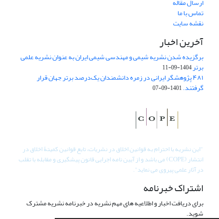
ارسال مقاله
تماس با ما
نقشه سایت
آخرین اخبار
برگزیده شدن نشریه شیمی و مهندسی شیمی ایران به عنوان نشریه علمی
برتر
1404-09-11
۴۸۱ پژوهشگر ایرانی در زمره دانشمندان یک‌درصد برتر جهان قرار
گرفتند.
1401-09-07
"
این نشریه با احترام به قوانین اخلاق در نشریات، تابع قوانین کمیتۀ اخلاق در
انتشار (COPE) می باشد و از آیین نامه اجرایی قانون پیشگیری و مقابله با تقلب
در آثار علمی پیروی می نماید".
اشتراک خبرنامه
برای دریافت اخبار و اطلاعیه های مهم نشریه در خبرنامه نشریه مشترک
شوید.