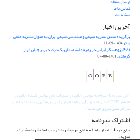
ارسال مقاله
تماس با ما
نقشه سایت
آخرین اخبار
برگزیده شدن نشریه شیمی و مهندسی شیمی ایران به عنوان نشریه علمی
برتر
1404-09-11
۴۸۱ پژوهشگر ایرانی در زمره دانشمندان یک‌درصد برتر جهان قرار
گرفتند.
1401-09-07
"
این نشریه با احترام به قوانین اخلاق در نشریات، تابع قوانین کمیتۀ اخلاق در
انتشار (COPE) می باشد و از آیین نامه اجرایی قانون پیشگیری و مقابله با تقلب
در آثار علمی پیروی می نماید".
اشتراک خبرنامه
برای دریافت اخبار و اطلاعیه های مهم نشریه در خبرنامه نشریه مشترک
شوید.