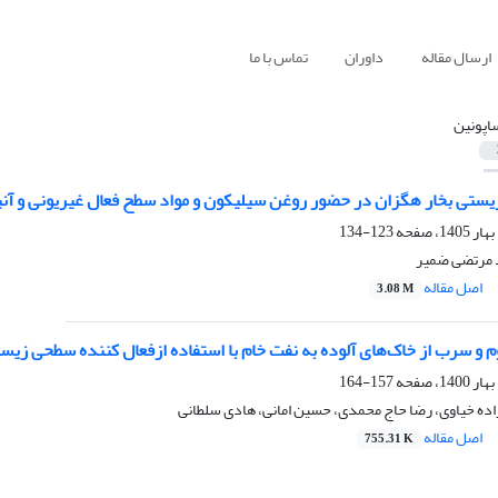
ارسال مقاله
داوران
تماس با ما
اپونین
زیستی بخار هگزان در حضور روغن سیلیکون و مواد سطح فعال غیریونی و آنی
123-134
 مرتضی ضمیر
اصل مقاله
3.08 M
 و سرب از خاک‌های آلوده به نفت خام با استفاده ازفعال کننده سطحی زیس
157-164
اده خیاوی، رضا حاج محمدی، حسین امانی، هادی سلطانی
اصل مقاله
755.31 K