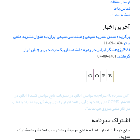
ارسال مقاله
تماس با ما
نقشه سایت
آخرین اخبار
برگزیده شدن نشریه شیمی و مهندسی شیمی ایران به عنوان نشریه علمی
برتر
1404-09-11
۴۸۱ پژوهشگر ایرانی در زمره دانشمندان یک‌درصد برتر جهان قرار
گرفتند.
1401-09-07
"
این نشریه با احترام به قوانین اخلاق در نشریات، تابع قوانین کمیتۀ اخلاق در
انتشار (COPE) می باشد و از آیین نامه اجرایی قانون پیشگیری و مقابله با تقلب
در آثار علمی پیروی می نماید".
اشتراک خبرنامه
برای دریافت اخبار و اطلاعیه های مهم نشریه در خبرنامه نشریه مشترک
شوید.