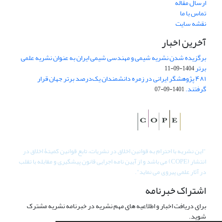
ارسال مقاله
تماس با ما
نقشه سایت
آخرین اخبار
برگزیده شدن نشریه شیمی و مهندسی شیمی ایران به عنوان نشریه علمی
برتر
1404-09-11
۴۸۱ پژوهشگر ایرانی در زمره دانشمندان یک‌درصد برتر جهان قرار
گرفتند.
1401-09-07
"
این نشریه با احترام به قوانین اخلاق در نشریات، تابع قوانین کمیتۀ اخلاق در
انتشار (COPE) می باشد و از آیین نامه اجرایی قانون پیشگیری و مقابله با تقلب
در آثار علمی پیروی می نماید".
اشتراک خبرنامه
برای دریافت اخبار و اطلاعیه های مهم نشریه در خبرنامه نشریه مشترک
شوید.