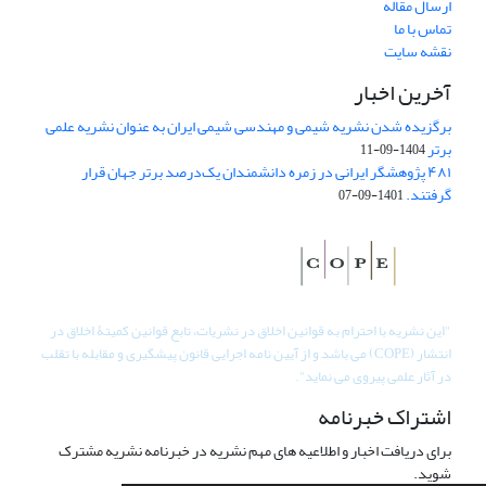
ارسال مقاله
تماس با ما
نقشه سایت
آخرین اخبار
برگزیده شدن نشریه شیمی و مهندسی شیمی ایران به عنوان نشریه علمی
برتر
1404-09-11
۴۸۱ پژوهشگر ایرانی در زمره دانشمندان یک‌درصد برتر جهان قرار
گرفتند.
1401-09-07
"
این نشریه با احترام به قوانین اخلاق در نشریات، تابع قوانین کمیتۀ اخلاق در
انتشار (COPE) می باشد و از آیین نامه اجرایی قانون پیشگیری و مقابله با تقلب
در آثار علمی پیروی می نماید".
اشتراک خبرنامه
برای دریافت اخبار و اطلاعیه های مهم نشریه در خبرنامه نشریه مشترک
شوید.