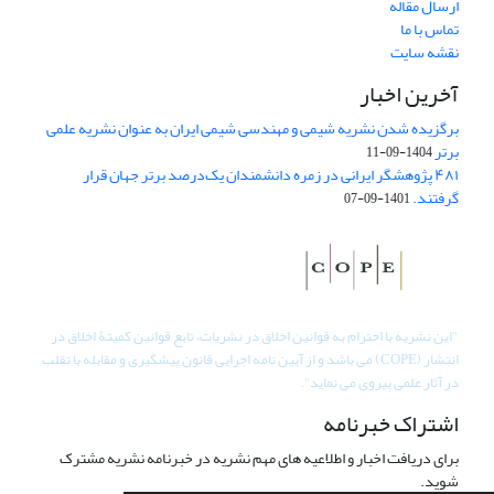
ارسال مقاله
تماس با ما
نقشه سایت
آخرین اخبار
برگزیده شدن نشریه شیمی و مهندسی شیمی ایران به عنوان نشریه علمی
برتر
1404-09-11
۴۸۱ پژوهشگر ایرانی در زمره دانشمندان یک‌درصد برتر جهان قرار
گرفتند.
1401-09-07
"
این نشریه با احترام به قوانین اخلاق در نشریات، تابع قوانین کمیتۀ اخلاق در
انتشار (COPE) می باشد و از آیین نامه اجرایی قانون پیشگیری و مقابله با تقلب
در آثار علمی پیروی می نماید".
اشتراک خبرنامه
برای دریافت اخبار و اطلاعیه های مهم نشریه در خبرنامه نشریه مشترک
شوید.