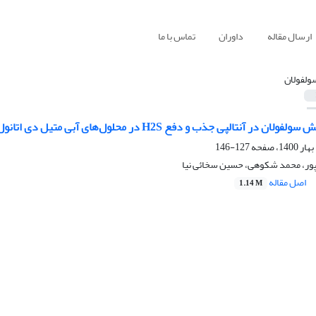
ارسال مقاله
داوران
تماس با ما
ولفولان
 جذب و دفع H2S در محلول‌های آبی متیل دی اتانول آمین با استفاده از داده‌های حلالیت
127-146
پور، محمد شکوهی، حسین سخائی نیا
اصل مقاله
1.14 M