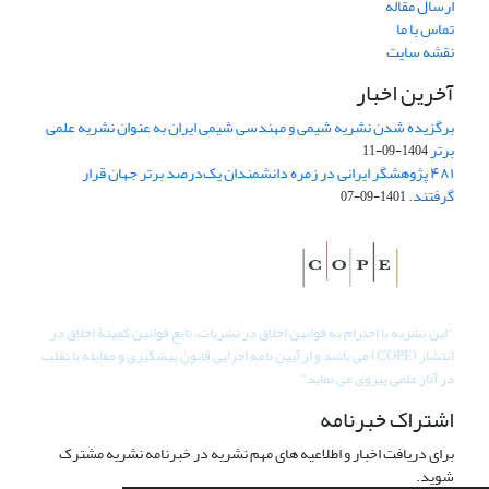
ارسال مقاله
تماس با ما
نقشه سایت
آخرین اخبار
برگزیده شدن نشریه شیمی و مهندسی شیمی ایران به عنوان نشریه علمی
برتر
1404-09-11
۴۸۱ پژوهشگر ایرانی در زمره دانشمندان یک‌درصد برتر جهان قرار
گرفتند.
1401-09-07
"
این نشریه با احترام به قوانین اخلاق در نشریات، تابع قوانین کمیتۀ اخلاق در
انتشار (COPE) می باشد و از آیین نامه اجرایی قانون پیشگیری و مقابله با تقلب
در آثار علمی پیروی می نماید".
اشتراک خبرنامه
برای دریافت اخبار و اطلاعیه های مهم نشریه در خبرنامه نشریه مشترک
شوید.