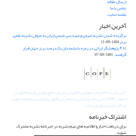
ارسال مقاله
تماس با ما
نقشه سایت
آخرین اخبار
برگزیده شدن نشریه شیمی و مهندسی شیمی ایران به عنوان نشریه علمی
برتر
1404-09-11
۴۸۱ پژوهشگر ایرانی در زمره دانشمندان یک‌درصد برتر جهان قرار
گرفتند.
1401-09-07
"
این نشریه با احترام به قوانین اخلاق در نشریات، تابع قوانین کمیتۀ اخلاق در
انتشار (COPE) می باشد و از آیین نامه اجرایی قانون پیشگیری و مقابله با تقلب
در آثار علمی پیروی می نماید".
اشتراک خبرنامه
برای دریافت اخبار و اطلاعیه های مهم نشریه در خبرنامه نشریه مشترک
شوید.