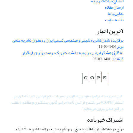
اعضای هیات تحریریه
ارسال مقاله
تماس با ما
نقشه سایت
آخرین اخبار
برگزیده شدن نشریه شیمی و مهندسی شیمی ایران به عنوان نشریه علمی
برتر
1404-09-11
۴۸۱ پژوهشگر ایرانی در زمره دانشمندان یک‌درصد برتر جهان قرار
گرفتند.
1401-09-07
"
این نشریه با احترام به قوانین اخلاق در نشریات، تابع قوانین کمیتۀ اخلاق در
انتشار (COPE) می باشد و از آیین نامه اجرایی قانون پیشگیری و مقابله با تقلب
در آثار علمی پیروی می نماید".
اشتراک خبرنامه
برای دریافت اخبار و اطلاعیه های مهم نشریه در خبرنامه نشریه مشترک