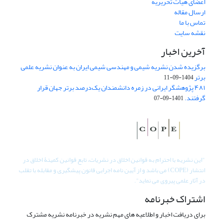
اعضای هیات تحریریه
ارسال مقاله
تماس با ما
نقشه سایت
آخرین اخبار
برگزیده شدن نشریه شیمی و مهندسی شیمی ایران به عنوان نشریه علمی
برتر
1404-09-11
۴۸۱ پژوهشگر ایرانی در زمره دانشمندان یک‌درصد برتر جهان قرار
گرفتند.
1401-09-07
"
این نشریه با احترام به قوانین اخلاق در نشریات، تابع قوانین کمیتۀ اخلاق در
انتشار (COPE) می باشد و از آیین نامه اجرایی قانون پیشگیری و مقابله با تقلب
در آثار علمی پیروی می نماید".
اشتراک خبرنامه
برای دریافت اخبار و اطلاعیه های مهم نشریه در خبرنامه نشریه مشترک