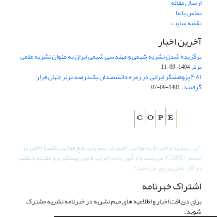
ارسال مقاله
تماس با ما
نقشه سایت
آخرین اخبار
برگزیده شدن نشریه شیمی و مهندسی شیمی ایران به عنوان نشریه علمی
برتر
1404-09-11
۴۸۱ پژوهشگر ایرانی در زمره دانشمندان یک‌درصد برتر جهان قرار
گرفتند.
1401-09-07
"
این نشریه با احترام به قوانین اخلاق در نشریات، تابع قوانین کمیتۀ اخلاق در
انتشار (COPE) می باشد و از آیین نامه اجرایی قانون پیشگیری و مقابله با تقلب
در آثار علمی پیروی می نماید".
اشتراک خبرنامه
برای دریافت اخبار و اطلاعیه های مهم نشریه در خبرنامه نشریه مشترک
شوید.