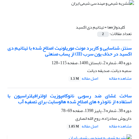
کلیدواژه‌ها =
تیتانیم دی اکسید
تعداد مقالات:
2
سنتز، شناسایی و کاربرد مونت موریلونیت اصلاح شده با تیتانیم دی
اکسید در حذف یون سرب (II) از پساب صنعتی
دوره 40، شماره 2، تابستان 1400، صفحه
115-128
سمیه دیانت، صدیقه دیانت
مشاهده مقاله
اصل مقاله
1.5 M
ساخت غشای ضد رسوبی نانوکامپوزیت اولترافیلتراسیون با
استفاده از نانوذره های اصلاح شده هالوسایت برای تصفیه آب
دوره 38، شماره 3، پاییز 1398، صفحه
69-78
داریوش عمادزاده، روح الله انصاری
مشاهده مقاله
اصل مقاله
1.05 M