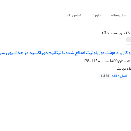
ارسال مقاله
داوران
تماس با ما
ذف یون سرب (II)
اربرد مونت موریلونیت اصلاح شده با تیتانیم دی اکسید در حذف یون سرب (II) از پساب ص
115-128
ه دیانت
اصل مقاله
1.5 M