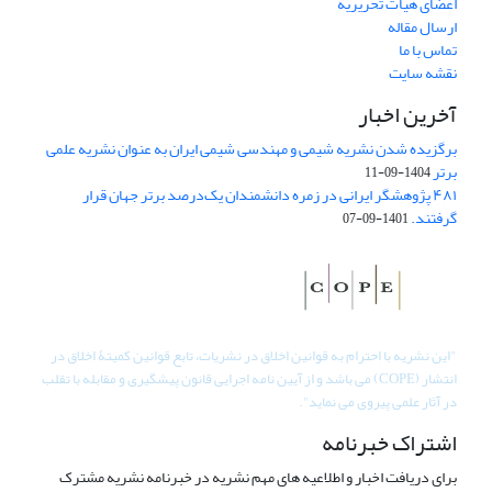
اعضای هیات تحریریه
ارسال مقاله
تماس با ما
نقشه سایت
آخرین اخبار
برگزیده شدن نشریه شیمی و مهندسی شیمی ایران به عنوان نشریه علمی
برتر
1404-09-11
۴۸۱ پژوهشگر ایرانی در زمره دانشمندان یک‌درصد برتر جهان قرار
گرفتند.
1401-09-07
"
این نشریه با احترام به قوانین اخلاق در نشریات، تابع قوانین کمیتۀ اخلاق در
انتشار (COPE) می باشد و از آیین نامه اجرایی قانون پیشگیری و مقابله با تقلب
در آثار علمی پیروی می نماید".
اشتراک خبرنامه
برای دریافت اخبار و اطلاعیه های مهم نشریه در خبرنامه نشریه مشترک