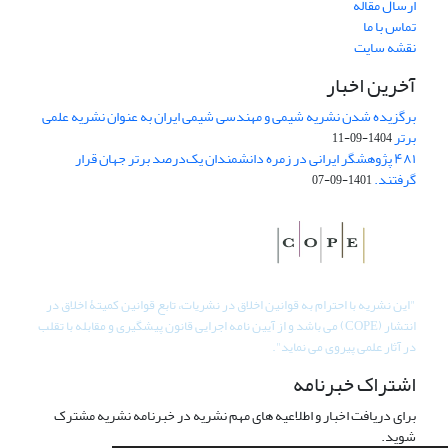
ارسال مقاله
تماس با ما
نقشه سایت
آخرین اخبار
برگزیده شدن نشریه شیمی و مهندسی شیمی ایران به عنوان نشریه علمی
برتر
1404-09-11
۴۸۱ پژوهشگر ایرانی در زمره دانشمندان یک‌درصد برتر جهان قرار
گرفتند.
1401-09-07
"
این نشریه با احترام به قوانین اخلاق در نشریات، تابع قوانین کمیتۀ اخلاق در
انتشار (COPE) می باشد و از آیین نامه اجرایی قانون پیشگیری و مقابله با تقلب
در آثار علمی پیروی می نماید".
اشتراک خبرنامه
برای دریافت اخبار و اطلاعیه های مهم نشریه در خبرنامه نشریه مشترک
شوید.