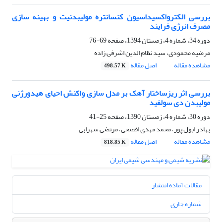
بررسی الکترواکسیداسیون کنسانتره مولیبدنیت و بهینه سازی
مصرف انرژی فرایند
دوره 34، شماره 4، زمستان 1394، صفحه
69-76
مرضیه محمودی، سید نظام الدین اشرفی زاده
مشاهده مقاله
اصل مقاله
498.57 K
بررسی اثر ریزساختار آهک بر مدل سازی واکنش احیای هیدورژنی
مولیبدن دی سولفید
دوره 30، شماره 4، زمستان 1390، صفحه
25-41
بهادر ابول پور، محمد مهدی افصحی، مرتضی سهرابی
مشاهده مقاله
اصل مقاله
818.85 K
مقالات آماده انتشار
شماره جاری