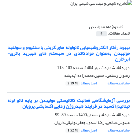
کلیدواژه‌ها =
مولیبدن
تعداد مقالات:
4
بهبود رفتار الکتروشیمیایی نانولوله های کربنی با سلنیوم و سولفید
مولیبدن به‌عنوان موادکاتدی در سیستم های هیبرید باتری-
ابرخازن
دوره 44، شماره 1، بهار 1404، صفحه
103-113
رضوان رستمی، حسین محمدزاده آیدیشه
مشاهده مقاله
اصل مقاله
2.19 M
بررسی آزمایشگاهی فعالیت کاتالیستی مولیبدن بر پایه نانو لوله
تیتانیم اکسید در فرایند هیدروژن زدایی اکسایشی پروپان
دوره 40، شماره 4، زمستان 1400، صفحه
89-99
مهنوش صالحی، رضا اسدی، جعفر توفیقی داریان
مشاهده مقاله
اصل مقاله
1.52 M