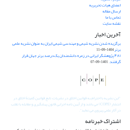
اعضای هیات تحریریه
ارسال مقاله
تماس با ما
نقشه سایت
آخرین اخبار
برگزیده شدن نشریه شیمی و مهندسی شیمی ایران به عنوان نشریه علمی
برتر
1404-09-11
۴۸۱ پژوهشگر ایرانی در زمره دانشمندان یک‌درصد برتر جهان قرار
گرفتند.
1401-09-07
"
این نشریه با احترام به قوانین اخلاق در نشریات، تابع قوانین کمیتۀ اخلاق در
انتشار (COPE) می باشد و از آیین نامه اجرایی قانون پیشگیری و مقابله با تقلب
در آثار علمی پیروی می نماید".
اشتراک خبرنامه