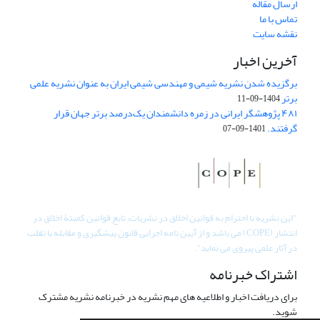
ارسال مقاله
تماس با ما
نقشه سایت
آخرین اخبار
برگزیده شدن نشریه شیمی و مهندسی شیمی ایران به عنوان نشریه علمی
برتر
1404-09-11
۴۸۱ پژوهشگر ایرانی در زمره دانشمندان یک‌درصد برتر جهان قرار
گرفتند.
1401-09-07
"
این نشریه با احترام به قوانین اخلاق در نشریات، تابع قوانین کمیتۀ اخلاق در
انتشار (COPE) می باشد و از آیین نامه اجرایی قانون پیشگیری و مقابله با تقلب
در آثار علمی پیروی می نماید".
اشتراک خبرنامه
برای دریافت اخبار و اطلاعیه های مهم نشریه در خبرنامه نشریه مشترک
شوید.