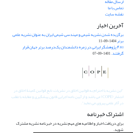
ارسال مقاله
تماس با ما
نقشه سایت
آخرین اخبار
برگزیده شدن نشریه شیمی و مهندسی شیمی ایران به عنوان نشریه علمی
برتر
1404-09-11
۴۸۱ پژوهشگر ایرانی در زمره دانشمندان یک‌درصد برتر جهان قرار
گرفتند.
1401-09-07
"
این نشریه با احترام به قوانین اخلاق در نشریات، تابع قوانین کمیتۀ اخلاق در
انتشار (COPE) می باشد و از آیین نامه اجرایی قانون پیشگیری و مقابله با تقلب
در آثار علمی پیروی می نماید".
اشتراک خبرنامه
برای دریافت اخبار و اطلاعیه های مهم نشریه در خبرنامه نشریه مشترک
شوید.