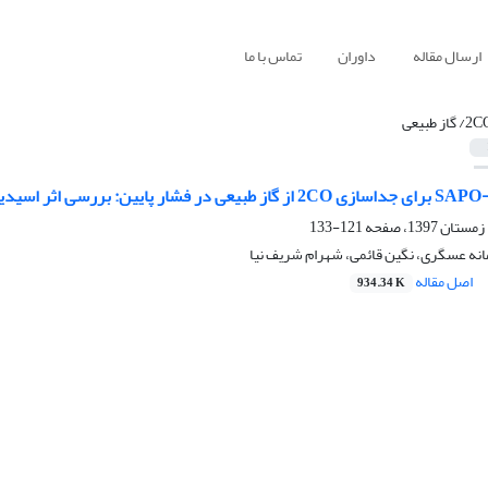
ارسال مقاله
داوران
تماس با ما
/ گاز طبیعی
121-133
نه عسگری، نگین قائمی، شهرام شریف نیا
اصل مقاله
934.34 K