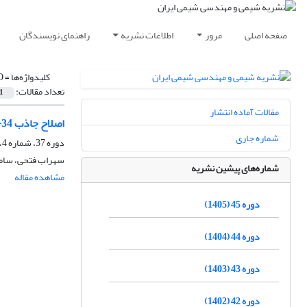
صفحه اصلی
مرور
اطلاعات نشریه
راهنمای نویسندگان
کلیدواژه‌ها =
2CO
تعداد مقالات:
1
مقالات آماده انتشار
اصلاح جاذب SAPO-34 برای جداسازی 2CO از گاز طبیعی در فشار پایین: بررسی اثر اسیدیته، تبادل یون و نسبت Si/Al
شماره جاری
دوره 37، شماره 4، زمستان 1397، صفحه
سهراب فتحی، ساما
شماره‌های پیشین نشریه
مشاهده مقاله
دوره 45 (1405)
دوره 44 (1404)
دوره 43 (1403)
دوره 42 (1402)