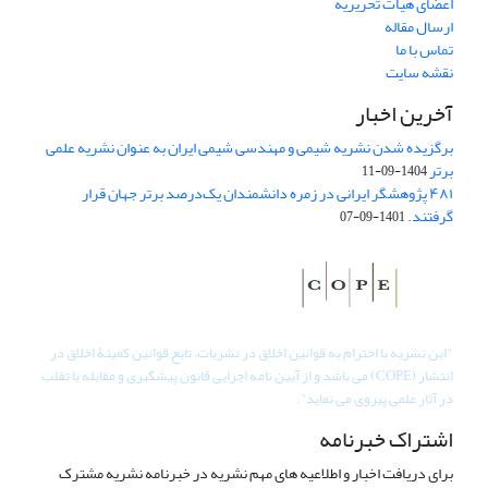
اعضای هیات تحریریه
ارسال مقاله
تماس با ما
نقشه سایت
آخرین اخبار
برگزیده شدن نشریه شیمی و مهندسی شیمی ایران به عنوان نشریه علمی
برتر
1404-09-11
۴۸۱ پژوهشگر ایرانی در زمره دانشمندان یک‌درصد برتر جهان قرار
گرفتند.
1401-09-07
"
این نشریه با احترام به قوانین اخلاق در نشریات، تابع قوانین کمیتۀ اخلاق در
انتشار (COPE) می باشد و از آیین نامه اجرایی قانون پیشگیری و مقابله با تقلب
در آثار علمی پیروی می نماید".
اشتراک خبرنامه
برای دریافت اخبار و اطلاعیه های مهم نشریه در خبرنامه نشریه مشترک