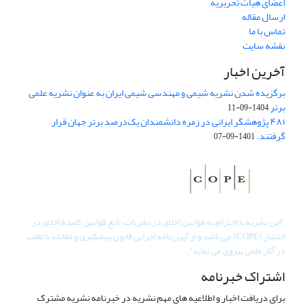
اعضای هیات تحریریه
ارسال مقاله
تماس با ما
نقشه سایت
آخرین اخبار
برگزیده شدن نشریه شیمی و مهندسی شیمی ایران به عنوان نشریه علمی
برتر
1404-09-11
۴۸۱ پژوهشگر ایرانی در زمره دانشمندان یک‌درصد برتر جهان قرار
گرفتند.
1401-09-07
"
این نشریه با احترام به قوانین اخلاق در نشریات، تابع قوانین کمیتۀ اخلاق در
انتشار (COPE) می باشد و از آیین نامه اجرایی قانون پیشگیری و مقابله با تقلب
در آثار علمی پیروی می نماید".
اشتراک خبرنامه
برای دریافت اخبار و اطلاعیه های مهم نشریه در خبرنامه نشریه مشترک