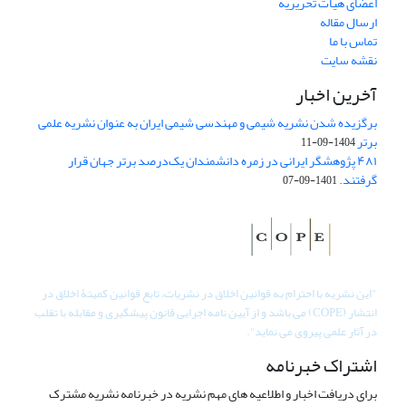
اعضای هیات تحریریه
ارسال مقاله
تماس با ما
نقشه سایت
آخرین اخبار
برگزیده شدن نشریه شیمی و مهندسی شیمی ایران به عنوان نشریه علمی
برتر
1404-09-11
۴۸۱ پژوهشگر ایرانی در زمره دانشمندان یک‌درصد برتر جهان قرار
گرفتند.
1401-09-07
"
این نشریه با احترام به قوانین اخلاق در نشریات، تابع قوانین کمیتۀ اخلاق در
انتشار (COPE) می باشد و از آیین نامه اجرایی قانون پیشگیری و مقابله با تقلب
در آثار علمی پیروی می نماید".
اشتراک خبرنامه
برای دریافت اخبار و اطلاعیه های مهم نشریه در خبرنامه نشریه مشترک