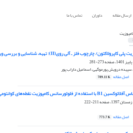
ارسال مقاله
داوران
تماس با ما
امپوزیت
ون/ چارچوب فلز ـ آلی روی(II): تهیه، شناسایی و بررسی ویژگی‌های جذب روغن و ضدباکتریایی
273-281
 سپیده درویش پورموگهی، اسماعیل داراب پور
اصل مقاله
789.11 K
 کامپوزیت نقطه‌های کوانتومی روی اکسید ـ پلیمر قالب مولکولی
211-222
اصل مقاله
773.7 K