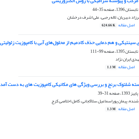
 مرکب و پیوسته سرامیکی با روش الکتروریسی
35-44
فرزاد دبیریان، لاله رجبی، علی اشرف درخشان
اصل مقاله
624.66 K
ینتیکی و هم دمایی حذف کادمیم از محلول‌های آبی با کامپوزیت زئولیتی 
99-111
هدی ایران نژاد
اصل مقاله
1.1 M
ته شلتوک برنج و بررسی ویژگی های مکانیکی کامپوزیت های به دست آمده از 
31-39
ده، پیمان پوراسماعیل سلاکجانی، کامل اخلاصی کزج
اصل مقاله
1.3 M