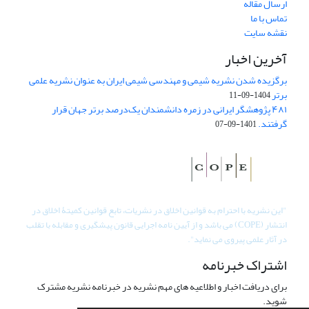
ارسال مقاله
تماس با ما
نقشه سایت
آخرین اخبار
برگزیده شدن نشریه شیمی و مهندسی شیمی ایران به عنوان نشریه علمی
برتر
1404-09-11
۴۸۱ پژوهشگر ایرانی در زمره دانشمندان یک‌درصد برتر جهان قرار
گرفتند.
1401-09-07
"
این نشریه با احترام به قوانین اخلاق در نشریات، تابع قوانین کمیتۀ اخلاق در
انتشار (COPE) می باشد و از آیین نامه اجرایی قانون پیشگیری و مقابله با تقلب
در آثار علمی پیروی می نماید".
اشتراک خبرنامه
برای دریافت اخبار و اطلاعیه های مهم نشریه در خبرنامه نشریه مشترک
شوید.