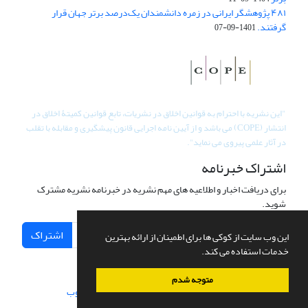
۴۸۱ پژوهشگر ایرانی در زمره دانشمندان یک‌درصد برتر جهان قرار
گرفتند.
1401-09-07
"
این نشریه با احترام به قوانین اخلاق در نشریات، تابع قوانین کمیتۀ اخلاق در
انتشار (COPE) می باشد و از آیین نامه اجرایی قانون پیشگیری و مقابله با تقلب
در آثار علمی پیروی می نماید".
اشتراک خبرنامه
برای دریافت اخبار و اطلاعیه های مهم نشریه در خبرنامه نشریه مشترک
شوید.
اشتراک
این وب سایت از کوکی ها برای اطمینان از ارائه بهترین
خدمات استفاده می کند.
متوجه شدم
سامانه مدیریت نشریات علمی.
طراحی و پیاده سازی از
سیناوب