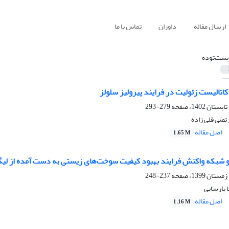
ارسال مقاله
داوران
تماس با ما
یست‌توده
تالیست زئولیت در فرایند پیرولیز سلولز
279-293
تضی قلی زاده
اصل مقاله
1.65 M
 شبکه واکنش فرایند بهبود کیفیت سوخت‌های زیستی به دست آمده از لی
237-248
 پارسایی
اصل مقاله
1.16 M